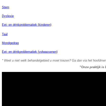
Stem
Dyslexie
Eet- en drinkproblematiek (kinderen)
Taal
Mondgedrag
Eet- en drinkproblematiek (volwassenen)
* Weet u niet welk behandelgebied u moet kiezen? Ga dan via het hoofdmen
”Onze praktijk is