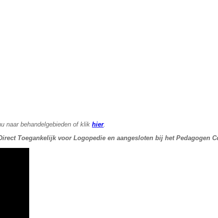
u naar behandelgebieden of klik
hier
.
 Direct Toegankelijk voor Logopedie en aangesloten bij het Pedagogen Co