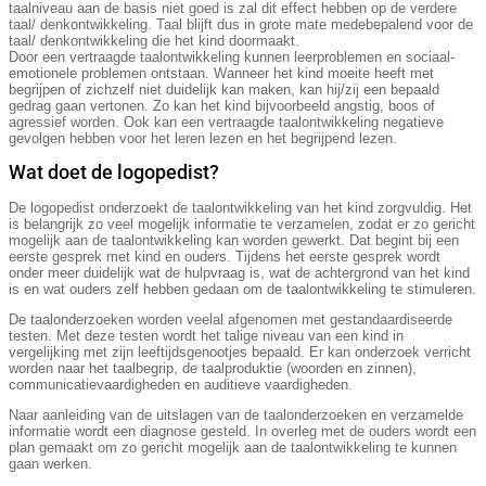
taalniveau aan de basis niet goed is zal dit effect hebben op de verdere
taal/ denkontwikkeling. Taal blijft dus in grote mate medebepalend voor de
taal/ denkontwikkeling die het kind doormaakt.
Door een vertraagde taalontwikkeling kunnen leerproblemen en sociaal-
emotionele problemen ontstaan. Wanneer het kind moeite heeft met
begrijpen of zichzelf niet duidelijk kan maken, kan hij/zij een bepaald
gedrag gaan vertonen. Zo kan het kind bijvoorbeeld angstig, boos of
agressief worden. Ook kan een vertraagde taalontwikkeling negatieve
gevolgen hebben voor het leren lezen en het begrijpend lezen.
Wat doet de logopedist?
De logopedist onderzoekt de taalontwikkeling van het kind zorgvuldig. Het
is belangrijk zo veel mogelijk informatie te verzamelen, zodat er zo gericht
mogelijk aan de taalontwikkeling kan worden gewerkt. Dat begint bij een
eerste gesprek met kind en ouders. Tijdens het eerste gesprek wordt
onder meer duidelijk wat de hulpvraag is, wat de achtergrond van het kind
is en wat ouders zelf hebben gedaan om de taalontwikkeling te stimuleren.
De taalonderzoeken worden veelal afgenomen met gestandaardiseerde
testen. Met deze testen wordt het talige niveau van een kind in
vergelijking met zijn leeftijdsgenootjes bepaald. Er kan onderzoek verricht
worden naar het taalbegrip, de taalproduktie (woorden en zinnen),
communicatievaardigheden en auditieve vaardigheden.
Naar aanleiding van de uitslagen van de taalonderzoeken en verzamelde
informatie wordt een diagnose gesteld. In overleg met de ouders wordt een
plan gemaakt om zo gericht mogelijk aan de taalontwikkeling te kunnen
gaan werken.