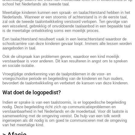
school het Nederlands als tweede taal.
Meertalige kinderen kunnen een spraak- en taalachterstand hebben in het
Nederlands. Wanneer er een stoornis of achterstand is in de eerste taal,
zal ook de tweede taalontwikkeling verstoord verlopen. Ten gevolge van
een wisselend, gebrekkig of onvoldoende taalaanbod in een bepaalde taal
is de meertalige ontwikkeling soms een moeilijk proces.
Een taalachterstand resulteert vaak in een leerachterstand waardoor de
schoolcarrière van deze kinderen gevaar loopt. Immers alle lessen worden
aangeboden in taal.
Ook de uitspraak kan problemen geven, waardoor een kind moeilijk
verstaanbaar is voor anderen. Dit kan resulteren in angst om te spreken
en sociale isolatie.
Vroegtijdige onderkenning van de taalproblemen in de voor- en
vroegschoolse periode en begeleiding van de kinderen en hun ouders,
bevordert de taalontwikkeling en verbetert de kansen van deze kinderen.
Wat doet de logopedist?
Indien er sprake is van een taalstoornis, is er logopedische begeleiding
nodig. Deze begeleiding richt zich op communicatieproblemen en
verstaanbaarheid in het Nederlands en de moedertaal. Voor dit laatste is
samenwerking met de omgeving vereist. De hulp van een tolk wordt
ingeroepen als dit nodig is om goed te communiceren met de omgeving
van het meertalige kind.
> Afasie