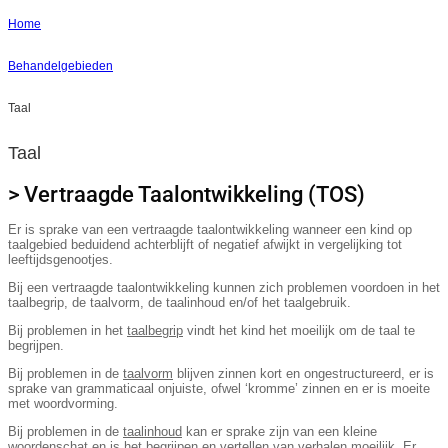
Home
Behandelgebieden
Taal
Taal
> Vertraagde Taalontwikkeling (TOS)
Er is sprake van een vertraagde taalontwikkeling wanneer een kind op
taalgebied beduidend achterblijft of negatief afwijkt in vergelijking tot
leeftijdsgenootjes.
Bij een vertraagde taalontwikkeling kunnen zich problemen voordoen in het
taalbegrip, de taalvorm, de taalinhoud en/of het taalgebruik.
Bij problemen in het
taalbegrip
vindt het kind het moeilijk om de taal te
begrijpen.
Bij problemen in de
taalvorm
blijven zinnen kort en ongestructureerd, er is
sprake van grammaticaal onjuiste, ofwel ‘kromme’ zinnen en er is moeite
met woordvorming.
Bij problemen in de
taalinhoud
kan er sprake zijn van een kleine
woordenschat en is het begrijpen en vertellen van verhalen moeilijk. Er