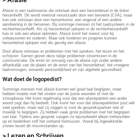
Afasie is een taalstoornis die ontstaat door een hersenletsel in de linker
hersenhelft. Dit wordt meestal veroorzaakt door een beroerte (CVA), maar
kan ook ontstaan door een hersentumor, een ongeval of een andere
aandoening in de hersenen. Bij sommige mensen zit het taalsysteem in de
rechterhersenhelft. Als zij hersenletsel oplopen in de rechterhersenhelft
kan er ook een afasie optreden. Afasie komt het meest voor bij
volwassenen en ouderen. Maar ook kinderen en jongeren kunnen
hersenletsel oplopen met als gevolg een afasie.
Door afasie ontstaan er problemen met het spreken, het lezen en het
schrijven. Samen geven deze talige problemen stoornissen in de
communicatie. De ernst en omvang van de afasie zijn onder andere
afhankelijk van de plaats en de ernst van het hersenletsel, het vroegere
taalvermogen, iemands persoonlijkheid en zijn algehele gezondheid.
Wat doet de logopedist?
Sommige mensen met afasie kunnen wel goed taal begrijpen, maar
hebben moeite met het vinden van de juiste woorden of met de
zinsopbouw. Het komt regelmatig voor dat een afasiepatiënt een ander
woord zegt dan hij bedoelt. Ook komt het voor dat afasiepatiënten juist wél
veel spreken, maar wat zij zeggen is voor de gesprekspartner niet of
moeilijk te begrijpen. Zij hebben vaak grote problemen met het begrijpen
van taal. Tijdens een gesprek vangen ze bijvoorbeeld alleen trefwoorden
op en bedenken zelf het verband hiertussen. Vooral bij ingewikkelde
zinnen levert dit misverstanden op.
> Lezen en Schrijven