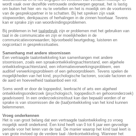
wordt vaak over dezelfde vertrouwde onderwerpen gepraat, het is lastig
om buiten het hier -en- nu te vertellen en het is moeilijk om de voorkennis
van de gesprekspartner in te schatten. Bij het spreken zijn vaak
stopwoorden, denkpauzes of herhalingen in de zinnen hoorbaar. Tevens
kan er sprake zijn van woordvindingsproblemen.
Bij problemen in het
taalgebruik
zijn er problemen met het gebruiken van
taal in de communicatie en zijn er moeilijkheden in de
communicatievoorwaarden; bijvoorbeeld beurtgedrag, luisteren en
oogcontact in gesprekssituaties.
Samenhang met andere stoornissen
Een vertraagde taalontwikkeling kan samenhangen met andere
stoornissen, zoals een spraakontwikkelingsachterstand, een algehele
ontwikkelingsachterstand, een informatieverwerkingsprobleem, een
auditief verwerkingsprobleem of een gehoorprobleem. Tevens spelen de
mogelijkheden van het kind, psychologische factoren, sociale factoren en
de aard en hoeveelheid taalaanbod een rol.
Soms wordt er door de logopedist, leerkracht of arts een algeheel
ontwikkelingsonderzoek (psychologisch, logopedisch en gehooronderzoek)
geadviseerd. In een onderzoeksinstituut kan dan bepaald worden of er
sprake is van stoornissen die de (taal)ontwikkeling van het kind kunnen
belemmeren.
Vroeg onderkennen
Het is van groot belang dat een vertraagde taalontwikkeling zo vroeg
mogelijk wordt onderkend. Een kind heeft van 0 tot 6 jaar een gevoelige
periode voor het leren van de taal. De manier waarop het kind taal leert is
van grote invloed op de verdere taal- /denkontwikkeling. Wanneer het