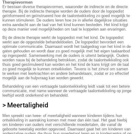
Therapievormen
Er bestaan diverse therapievormen, waaronder de indirecte en de directe
therapie. Bij de indirecte therapie worden de ouders door de logopedist
geïnformeerd en geïnstrueerd hoe de taalontwikkeling zo goed mogelijk te
kunnen stimuleren. De ouders leren hoe ze in allerlei dagelijkse situaties
extra aandacht aan de taal van het kind kunnen besteden. Het kind krijgt
op deze manier veel mogelijkheden om taal te koppelen aan ervaringen.
Bij de directe therapie werkt de logopedist met het kind. De logopedist
werkt aan de opgestelde behandeldoelen. De logopedist bevordert een
optimale communicatie. Daarnaast wordt het taalgedrag van het kind in de
gaten gehouden en wordt daar zo goed mogelijk met het eigen taalaanbod
op ingespeeld. Samenwerking met de ouders is uiterst belangrijk. Ouders
worden nauw bij de behandeling betrokken, zodat de taalontwikkeling ook
thuis goed gestimuleerd kan worden en het kind de kans krijgt om de taal
zo goed mogelijk te kunnen ontwikkelen. Tevens is het zinvol om samen
te werken met leerkrachten en andere behandelaars, zodat er zo effectief
mogelijk aan de hulpvraag kan worden gewerkt.
Behandeling van een vertraagde taalontwikkeling leidt vaak tot een betere
communicatie, met name wanneer de vertraagde taalontwikkeling op jonge
leeftijd wordt onderkend en behandeld.
> Meertaligheid
Men spreekt van twee- of meertaligheid wanneer kinderen tijdens hun
ontwikkeling in aanraking komen met meer dan één taal. Het gaat hierbij
om kinderen van ouders met verschillende moedertalen, die vanaf de
geboorte tweetalig worden opgevoed. Daarnaast gaat het om kinderen van
anderstalige ouders die thuis hun moedertaal leren en in kindercentra of op