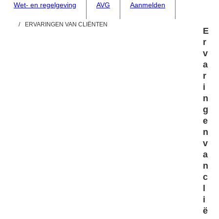
Wet- en regelgeving
AVG
Aanmelden
ERVARINGEN VAN CLIËNTEN
E
r
v
a
r
i
n
g
e
n
v
a
n
c
l
i
ë